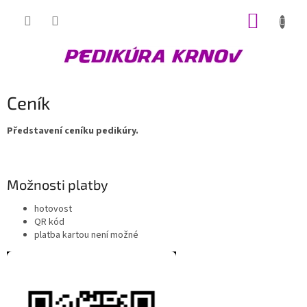
Přejít
NÁKUP
na
obsah
KOŠÍK
Ceník
Představení ceníku pedikúry.
Možnosti platby
hotovost
QR kód
platba kartou není možné